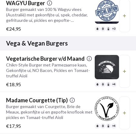
WAGYU Burger
Burger gemaakt van 100 % Wagyu vlees
(Australië) met gekonfijte ui, spek, cheddar,
gefrituurde ui, pickles en gepofte-
knoflookmayonaise
€24,95
+3
Vega & Vegan Burgers
Vegetarische Burger v/d Maand
Chikn-Style Burger met Parmezaanse kaas,
Gekonfijte ui, NO Bacon, Pickles en Tomaat-
truffel Aioli
€18,95
+4
Madame Courgette (Tip)
Burger gemaakt van Courgette, Brie de
Meaux, gekonfijte ui en gepofte knoflook met
pickles en Tomaat-truffel Aioli
€17,95
+4