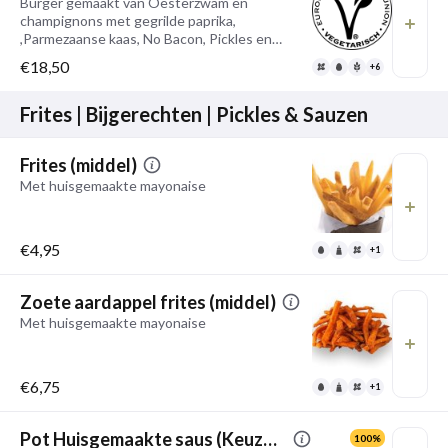
Burger gemaakt van Oesterzwam en
champignons met gegrilde paprika,
,Parmezaanse kaas, No Bacon, Pickles en
Truffelmayonaise
€18,50
+6
Frites | Bijgerechten | Pickles & Sauzen
Frites (middel)
Met huisgemaakte mayonaise
€4,95
+1
Zoete aardappel frites (middel)
Met huisgemaakte mayonaise
€6,75
+1
Pot Huisgemaakte saus (Keuze maken)
100%