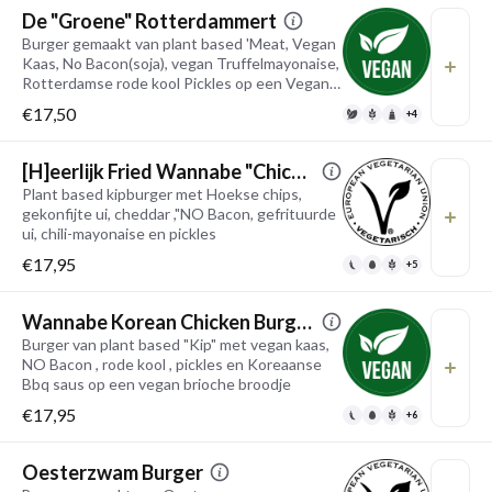
De "Groene" Rotterdammert
Burger gemaakt van plant based 'Meat, Vegan
Kaas, No Bacon(soja), vegan Truffelmayonaise,
Rotterdamse rode kool Pickles op een Vegan
brioche broodje
€17,50
+4
[H]eerlijk Fried Wannabe "Chicken"
Plant based kipburger met Hoekse chips,
gekonfijte ui, cheddar ,"NO Bacon, gefrituurde
ui, chili-mayonaise en pickles
€17,95
+5
Wannabe Korean Chicken Burger
Burger van plant based "Kip" met vegan kaas,
NO Bacon , rode kool , pickles en Koreaanse
Bbq saus op een vegan brioche broodje
€17,95
+6
Oesterzwam Burger