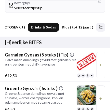
Bezorgtijd
Selecteer tijdstip
k LACTOSEVRIJ )
Drinks & Sodas
Kids ( tot 12 jaar ! )
[H]eerlijke BITES
Garnalen Gyozas (5 stuks ) (Tip)
Halve maan dumplings gevuld met garnalen, vis
en groenten met chili-mayonaise
€12,50
+3
Groente Gyoza's ( 6stuks )
Groene Japanse dumplings gevuld met
spinazie, wortel, champignons, kool en
edamame bonen met sesam-sojasaus
€6,50
+3