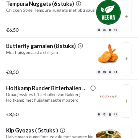
Tempura Nuggets (6 stuks)
Chicken Style Tempura nuggets met bbq saus
€6,50
+3
Butterfly garnalen (8 stuks)
Met huisgemaakte chili jam
€8,50
+1
Holtkamp Runder Bitterballen ( 6 stuks )
Draadjesvlees bitterballen van Bakkerij
Holtkamp met huisgemaakte mosterd
€8,50
+2
Kip Gyozas ( 5stuks )
Halve maan dumplings gevuld met sappige kip,