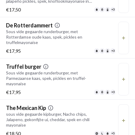
jalapeño pickles, spek, knoflookmayonaise in
een brioche broodje
€17,50
+3
De Rotterdammert
Sous vide gegaarde runderburger, met
Rotterdamse oude kaas, spek, pickles en
truffelmayonaise
€17,95
+3
Truffel burger
Sous vide gegaarde runderburger, met
Parmezaanse kaas, spek, pickles en truffel-
mayonaise
€17,95
+3
The Mexican Kip
sous vide gegaarde kipburger, Nacho chips,
Jalapeno, gekonfijte ui, cheddar, spek en chili
mayonaise
€18,50
+5